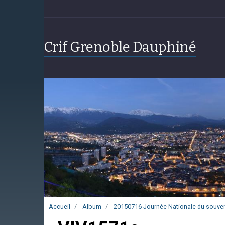
Crif Grenoble Dauphiné
Accueil
Album
20150716 Journée Nationale du souven