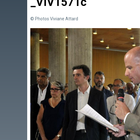
_VIV1571c
© Photos Viviane Attard