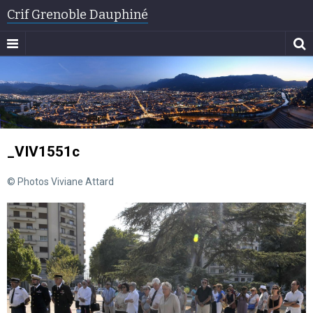
Crif Grenoble Dauphiné
_VIV1551c
© Photos Viviane Attard