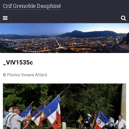
Crif Grenoble Dauphiné
_VIV1535c
© Photos Viviane Attard