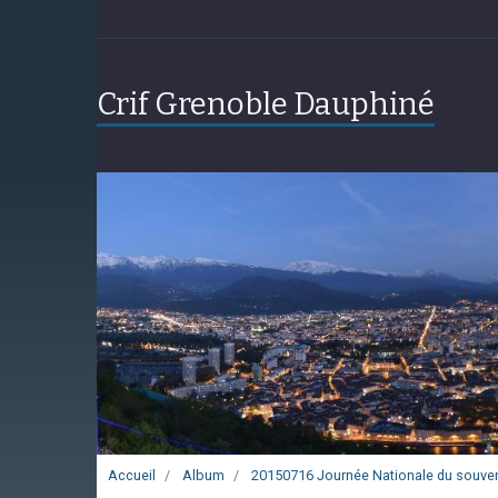
Crif Grenoble Dauphiné
Accueil
Album
20150716 Journée Nationale du souven