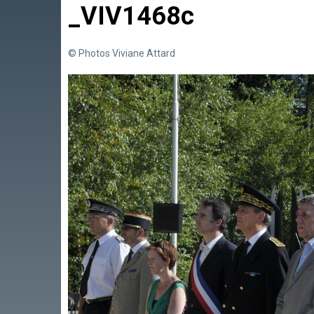
_VIV1468c
© Photos Viviane Attard