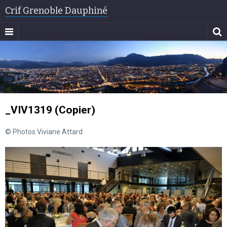
Crif Grenoble Dauphiné
_VIV1319 (Copier)
© Photos Viviane Attard