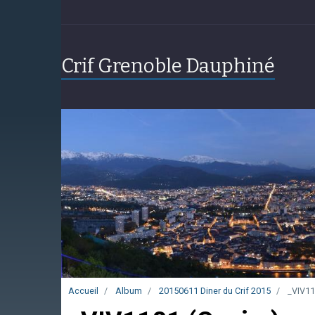
Crif Grenoble Dauphiné
Accueil
Album
20150611 Diner du Crif 2015
_VIV11