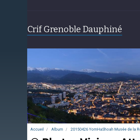
Crif Grenoble Dauphiné
Accueil
Album
20150426 YomHaShoah Musée de la R