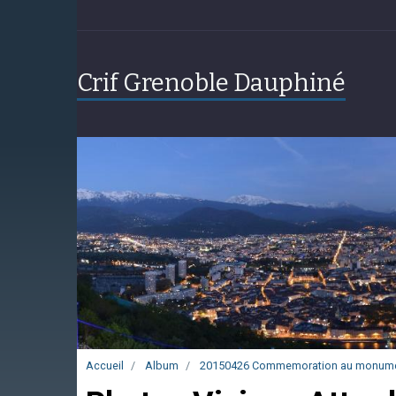
Crif Grenoble Dauphiné
Accueil
Album
20150426 Commemoration au monume