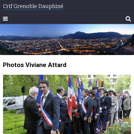
Crif Grenoble Dauphiné
Photos Viviane Attard