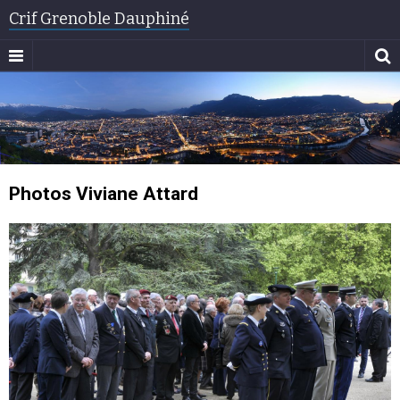
Crif Grenoble Dauphiné
Photos Viviane Attard