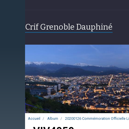
Crif Grenoble Dauphiné
Accueil
Album
20200126 Commémoration Officielle L