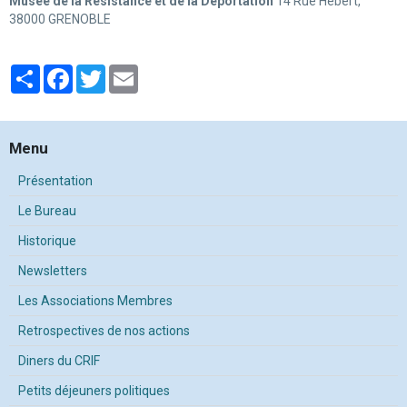
Musée de la Résistance et de la Déportation
14 Rue Hébert,
38000 GRENOBLE
Partager
Facebook
Twitter
Email
Menu
Présentation
Le Bureau
Historique
Newsletters
Les Associations Membres
Retrospectives de nos actions
Diners du CRIF
Petits déjeuners politiques